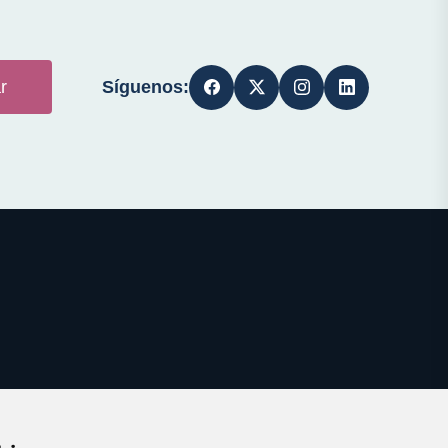
Síguenos:
r