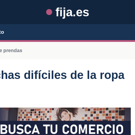
fija.es
to
e prendas
as difíciles de la ropa