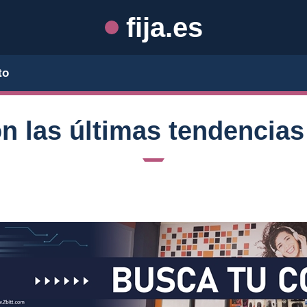
fija.es
to
on las últimas tendencias