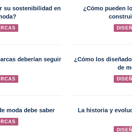
 su sostenibilidad en
¿Cómo pueden lo
 moda?
constru
ARCAS
DISE
arcas deberían seguir
¿Cómo los diseñado
de m
ARCAS
DISE
 de moda debe saber
La historia y evol
ARCAS
DISE