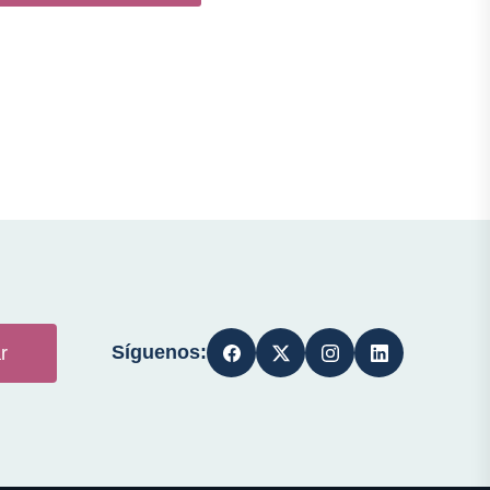
Síguenos:
r