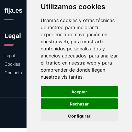
Utilizamos cookies
fija.es
Usamos cookies y otras técnicas
de rastreo para mejorar tu
experiencia de navegación en
Legal
nuestra web, para mostrarte
contenidos personalizados y
anuncios adecuados, para analizar
Legal
el tráfico en nuestra web y para
Cookies
comprender de donde llegan
Contacto
nuestros visitantes.
Aceptar
Rechazar
Update cookies preferences
Configurar
Copyright © 2025 fija.es