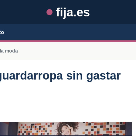
fija.es
to
 la moda
uardarropa sin gastar